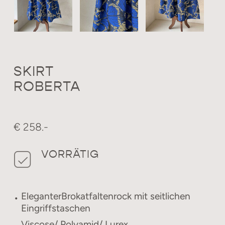
SKIRT
ROBERTA
€ 258.-
VORRÄTIG
EleganterBrokatfaltenrock mit seitlichen
Eingriffstaschen
Viscose/ Polyamid/ Lurex