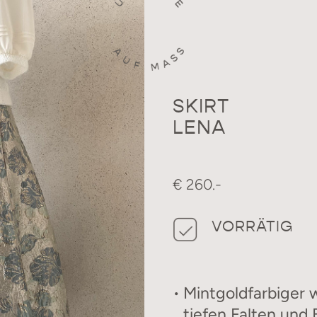
SKIRT
LENA
€ 260.-
VORRÄTIG
Mintgoldfarbiger 
tiefen Falten und 