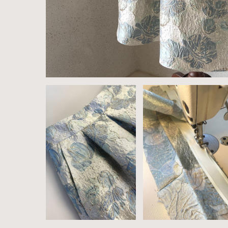
Lena-
Lena-
1
2