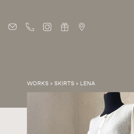
Skip
to
main
content
WORKS
>
SKIRTS
> LENA