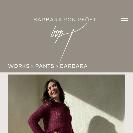
Skip
Men
to
Men
main
content
WORKS
>
PANTS
> BARBARA