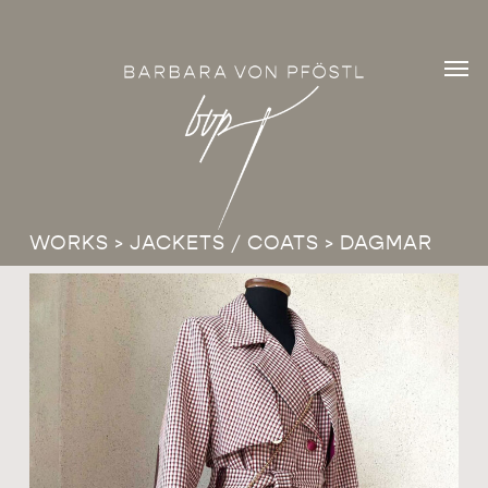
Skip
Men
to
Men
main
content
WORKS
>
JACKETS / COATS
> DAGMAR