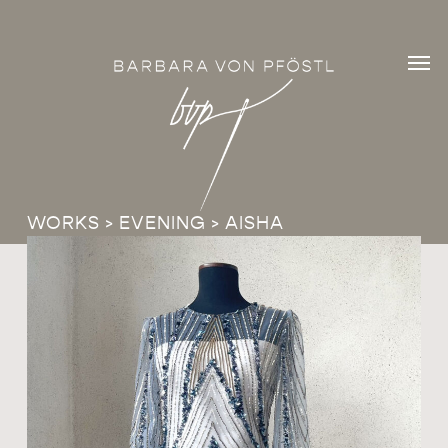
Skip
Men
to
Men
main
content
WORKS
>
EVENING
> AISHA