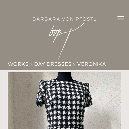
Skip
Men
to
Men
main
content
WORKS
>
DAY DRESSES
> VERONIKA