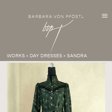
Skip
Men
to
Men
main
content
WORKS
>
DAY DRESSES
> SANDRA